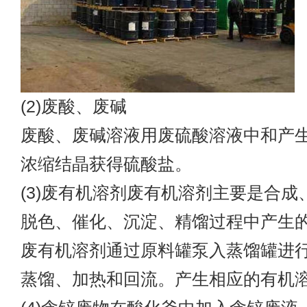
(2)废酸、废碱
废酸、废碱溶液用废硫酸溶液中和产
浓缩结晶获得硫酸盐。
(3)废有机溶剂废有机溶剂主要是合成
脱色、催化、沉淀、精馏过程中产生
废有机溶剂通过原料罐泵入蒸馏罐进
蒸馏、加热和回流。产生相应的有机