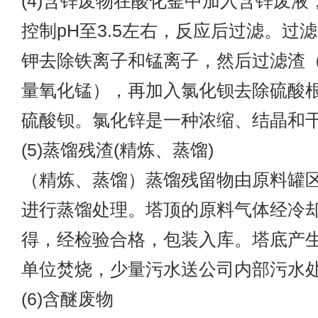
(4)含锌废物在酸化釜中加入含锌废液
控制pH至3.5左右，反应后过滤。过
钾去除铁离子和锰离子，然后过滤渣
量氧化锰），再加入氯化钡去除硫酸
硫酸钡。氯化锌是一种浓缩、结晶和
(5)蒸馏残渣(精炼、蒸馏)
（精炼、蒸馏）蒸馏残留物由原料罐
进行蒸馏处理。塔顶的原料气体经冷
得，经检验合格，包装入库。塔底产
单位焚烧，少量污水送公司内部污水
(6)含醚废物