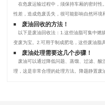
在危废运输过程中，须保持车厢的密封性
性差，造成危废丢失，很可能影响自然环境
其实可以在社会上找到一些专业的上海危废
废油回收的方法！
以下是废油回收法：1.这些油脂可集中燃
进行相关的处理。
变废为宝。2.可用于制成肥皂，这些废油脂
能力。3.制作动物的饲料可集中回收。4.工
废油处理需要这几个步骤！
废油可以通过降低问题、蒸馏、过滤、酸
过科学的分解提炼制成，用于润滑零件等。
理，这是非常合理的处理方法。降题静置废
和分离。由油和油温决定沉降时间。油温越
杂质越容易下降，沉降时间越短。废油处理