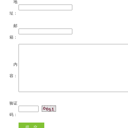
地
址：
邮
箱：
内
容：
验证
码：