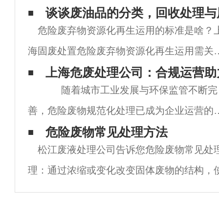
谈谈废油品的分类，回收处理与
危险废弃物资源化再生运用的标准是啥？
海固废处置危险废弃物资源化再生运用需关
从技术性行得通、有害物质除去、成本费减
上海危废处理公司：合规运营助
随着城市工业发展与环保监管不断完
少、商品达标四个层面考虑到：（1）资源化
善，危险废物规范化处理已成为企业运营的
再生运用的技术性是行得通的；（2）资源化
要环节。上海危废处理公司凭借齐全资质、
危险废物常见处理方法
再生
松江废液处理公司告诉您危险废物常见处理
范流程与专业能力，为各类企业提供
理：通过浓缩或变化改变固体废物的结构，
储存、使用或处理，包括压实、破碎、分选
提取等。2.化学处理:用化学方法破坏固体废