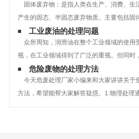
固体废弃物：是指人类在生产、消费、生
产生的固态、半固态废弃物质。主要包括固
炉渣、污泥、废弃的制品、破损器皿、残次
工业废油的处理问题
众所周知，润滑油在整个工业领域的使用
把废酸、废碱、废油、废有机溶剂等高浓度
视，在工业领域得到了广泛的重视。但同时
会给环境带来一定的污染。因此，工业废油
危险废物的处理方法
今天危废处理厂家小编来和大家讲讲关于
今社会也十分重视。据统计，目前高工业废
方法，希望能帮大家解答疑惑。1.物理处理
化改变固体废物的结构使之成为便于运输、
置的形态，包括压实、破碎、分选、增稠、