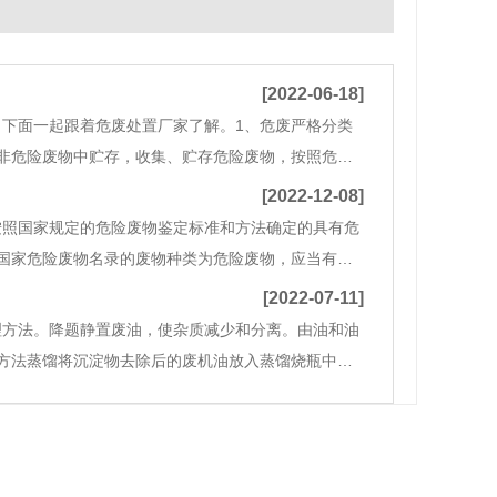
[2022-06-18]
下面一起跟着危废处置厂家了解。1、危废严格分类
非危险废物中贮存，收集、贮存危险废物，按照危险
的危险废物。2、危废严格防护措施：贮存危险废物采
[2022-12-08]
按照国家规定的危险废物鉴定标准和方法确定的具有危
国家危险废物名录的废物种类为危险废物，应当有特
定标准和方法，废物中有害有毒成分含量超过标准限
[2022-07-11]
理方法。降题静置废油，使杂质减少和分离。由油和油
方法蒸馏将沉淀物去除后的废机油放入蒸馏烧瓶中。
机油。过滤工业上用滤油机过滤。家用机油可以用4~6层