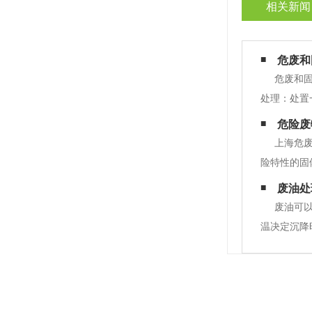
相关新闻
危废和
危废和
处理：处置
废物特性分
危险废
取符合国家
上海危
险特性的固
殊的防治措
废油处
值的，认定
废油可
温决定沉降
安装蒸馏装
丝布反复过