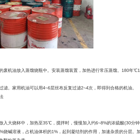
的废机油放入蒸馏烧瓶中。安装蒸馏装置，加热进行常压蒸馏。180年℃18
过滤。家用机油可以用4~6层丝布反复过滤2~4次，即得到合格的机油。
法
放入大烧杯中，加热至35℃，搅拌时，慢慢加入约6~8%的浓硫酸(30
0%烧碱溶液，占机油体积的1%，起到凝结剂的作用，加速杂质的分层。