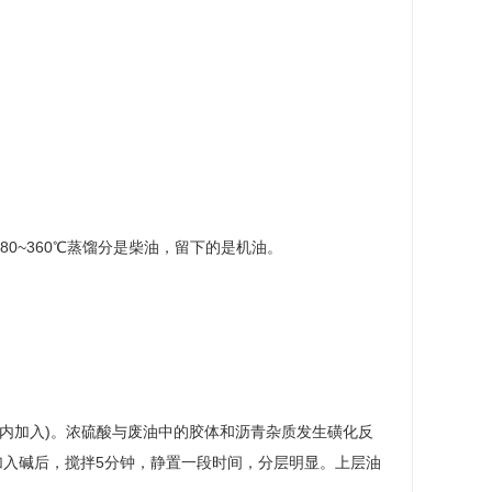
0~360℃蒸馏分是柴油，留下的是机油。
分钟内加入)。浓硫酸与废油中的胶体和沥青杂质发生磺化反
加入碱后，搅拌5分钟，静置一段时间，分层明显。上层油