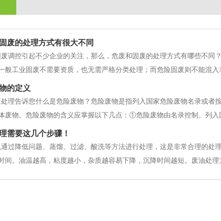
固废的处理方式有很大不同
固废调控引起不少企业的关注，那么，危废和固废的处理方式有哪些不同？
一般工业固废不需要资质，也无需严格分类处理；而危险固废则不能混入
类进行，禁止混合收集、贮存、运输、处置性质不相容而未经安荃性处置
物的定义
环境保护标准的防护措施，并不得
废处理告诉您什么是危险废物？危险废物是指列入国家危险废物名录或者
体废物。危险废物的含义应掌握以下几点：①危险废物由名录控制。列入
施和管理办法；②虽然未列入国家危险废物名录，但根据国家危险废物鉴
理需要这几个步骤！
为危险废物；③危险废物的形式不限
以通过降低问题、蒸馏、过滤、酸洗等方法进行处理，这是非常合理的处
时间。油温越高，粘度越小，杂质越容易下降，沉降时间越短。废油处理
置，加热进行常压蒸馏。180年℃180~360℃蒸馏分是柴油，留下的是
滤2~4次，即得到合